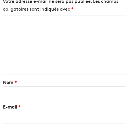
Votre adresse e-mail ne sera pas publiée.
Les champs
obligatoires sont indiqués avec
*
C
o
m
m
e
n
t
a
Nom
*
i
r
e
E-mail
*
*