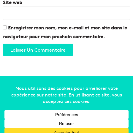
Site web
Enregistrer mon nom, mon e-mail et mon site dans le
navigateur pour mon prochain commentaire.
Copyright © 2014-2022
Made in Marseille
. Tous droits
réservés -
mentions légales
-
nous contacter
-
qui
sommes-nous
-
annonceurs
Facebook
X
Linkedin
YouTube
Instagram
RSS