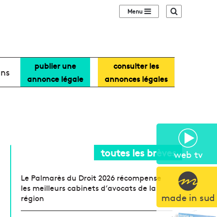
Sidebar (barre lat
Recherche
publier une
consulter les
ans
annonce légale
annonces légales
toutes les brèves
web tv
Le Palmarès du Droit 2026 récompense
les meilleurs cabinets d’avocats de la
made in sud
région