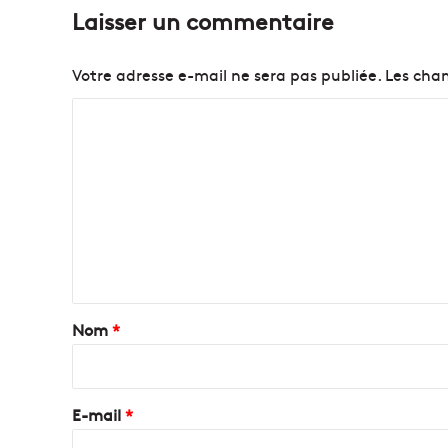
Laisser un commentaire
Votre adresse e-mail ne sera pas publiée.
Les cham
C
o
m
m
e
n
t
a
Nom
*
i
r
e
E-mail
*
*