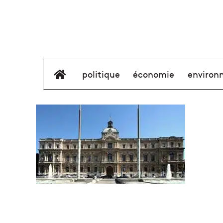
élément de menu
politique
économie
environ