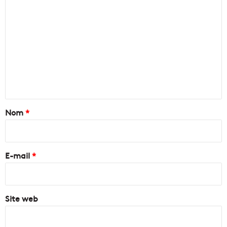
C
o
m
m
e
n
t
a
Nom
*
i
r
e
E-mail
*
*
Site web