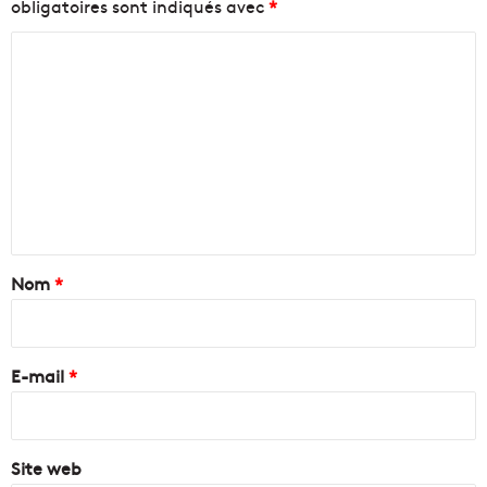
obligatoires sont indiqués avec
*
C
o
m
m
e
n
t
a
Nom
*
i
r
e
E-mail
*
*
Site web