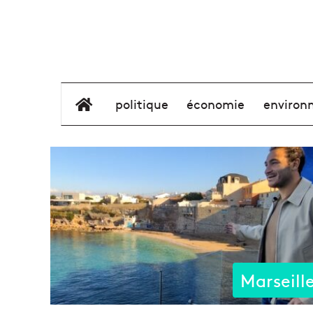
élément de menu
politique
économie
environ
Marseill