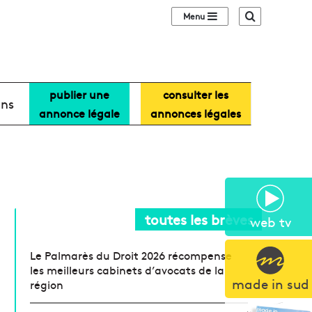
Sidebar (barre lat
Recherche
publier une
consulter les
ans
annonce légale
annonces légales
toutes les brèves
web tv
Le Palmarès du Droit 2026 récompense
les meilleurs cabinets d’avocats de la
made in sud
région