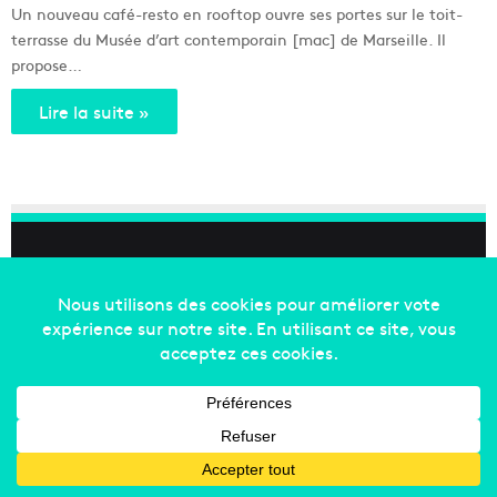
Un nouveau café-resto en rooftop ouvre ses portes sur le toit-
terrasse du Musée d’art contemporain [mac] de Marseille. Il
propose…
Lire la suite »
Copyright © 2014-2022
Made in Marseille
. Tous droits
réservés -
mentions légales
-
nous contacter
-
qui
sommes-nous
-
annonceurs
Facebook
X
Linkedin
YouTube
Instagram
RSS