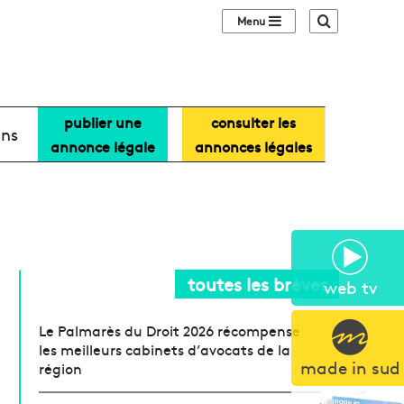
Sidebar (barre lat
Recherche
publier une
consulter les
ans
annonce légale
annonces légales
toutes les brèves
web tv
Le Palmarès du Droit 2026 récompense
les meilleurs cabinets d’avocats de la
made in sud
région