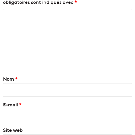
obligatoires sont indiqués avec
*
C
o
m
m
e
n
t
a
Nom
*
i
r
e
E-mail
*
*
Site web