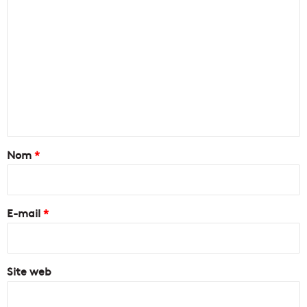
C
o
m
m
e
n
t
a
Nom
*
i
r
e
E-mail
*
*
Site web