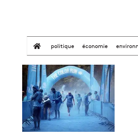
élément de menu
politique
économie
environ