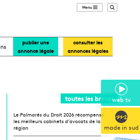
Sidebar (barre lat
Recherche
publier une
consulter les
ans
annonce légale
annonces légales
toutes les brèves
web tv
Le Palmarès du Droit 2026 récompense
les meilleurs cabinets d’avocats de la
made in sud
région