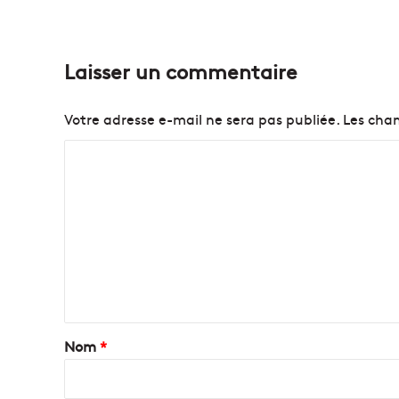
Laisser un commentaire
Votre adresse e-mail ne sera pas publiée.
Les cham
C
o
m
m
e
n
t
a
Nom
*
i
r