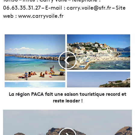
06.63.35.31.27 – E-mail : carry.voile@sfr.fr – Site
web : www.carryvoile.fr
L
a
r
é
g
i
o
n
P
A
La région PACA fait une saison touristique record et
C
reste leader !
A
f
L
a
e
i
p
t
r