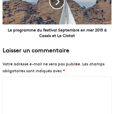
u
o
n
g
e
r
s
a
a
m
i
m
Le programme du festival Septembre en mer 2015 à
s
e
Cassis et La Ciotat
o
d
n
u
Laisser un commentaire
t
f
o
e
u
s
Votre adresse e-mail ne sera pas publiée.
Les champs
r
t
obligatoires sont indiqués avec
*
i
i
s
v
C
t
a
i
l
o
q
S
m
u
e
m
e
p
r
t
e