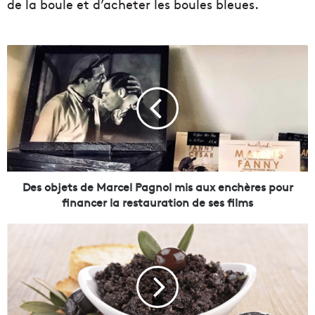
de la boule et d’acheter les boules bleues.
D
e
s
o
b
j
e
t
s
d
Des objets de Marcel Pagnol mis aux enchères pour
e
financer la restauration de ses films
M
a
L
r
e
c
s
e
r
l
e
P
c