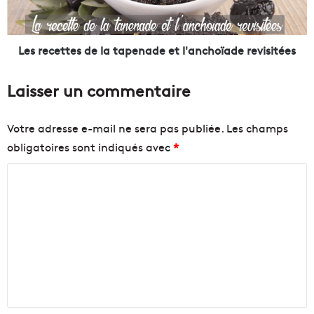
a
e
g
t
n
t
o
e
Les recettes de la tapenade et l'anchoïade revisitées
l
s
m
d
Laisser un commentaire
i
e
s
l
a
a
Votre adresse e-mail ne sera pas publiée.
Les champs
u
t
obligatoires sont indiqués avec
*
x
a
e
p
C
n
e
c
o
n
h
a
m
è
d
m
r
e
e
e
e
s
t
n
p
l
o
'
t
u
a