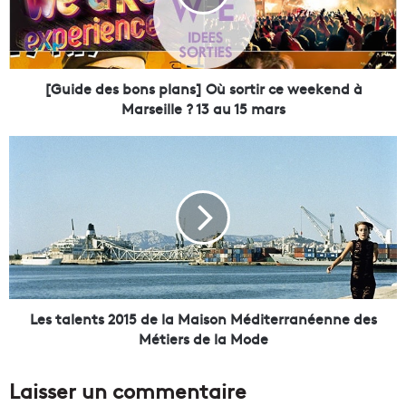
e
d
e
s
b
[Guide des bons plans] Où sortir ce weekend à
o
Marseille ? 13 au 15 mars
n
s
L
p
e
l
s
a
t
n
a
s
l
]
e
O
n
ù
t
s
s
Les talents 2015 de la Maison Méditerranéenne des
o
2
Métiers de la Mode
r
0
t
1
Laisser un commentaire
i
5