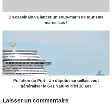
i
d
a
i
Un cassidain va lancer un sous-marin de tourisme
n
marseillais !
v
a
P
l
o
a
l
n
l
c
u
e
t
r
i
u
o
n
n
s
d
Pollution du Port - Un député marseillais veut
o
u
généraliser le Gaz Naturel d’ici 10 ans
u
P
s
o
Laisser un commentaire
-
r
m
t
a
-