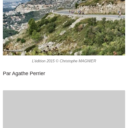
L’édition 2015 © Christophe MAGNIER
Par Agathe Perrier
U
n
c
a
s
s