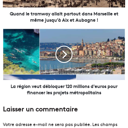
t
r
a
Quand le tramway allait partout dans Marseille et
m
même jusqu’à Aix et Aubagne !
w
a
L
y
a
a
r
l
é
l
g
a
i
i
o
t
n
p
v
a
e
La région veut débloquer 120 millions d'euros pour
r
u
financer les projets métropolitains
t
t
o
d
Laisser un commentaire
u
é
t
b
d
l
Votre adresse e-mail ne sera pas publiée.
Les champs
a
o