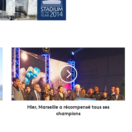
H
i
e
r
,
M
a
r
s
e
Hier, Marseille a récompensé tous ses
i
champions
l
l
e