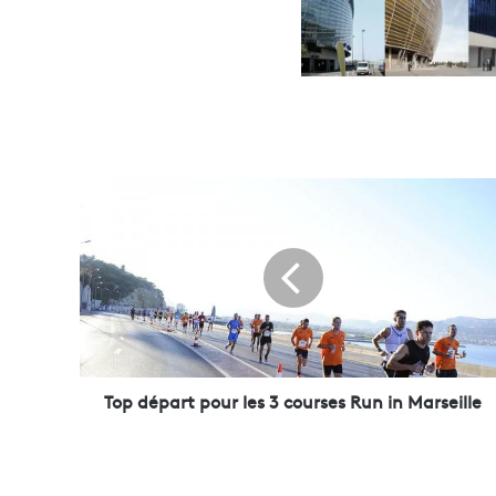
T
o
p
d
é
p
a
r
t
p
Top départ pour les 3 courses Run in Marseille
o
u
r
l