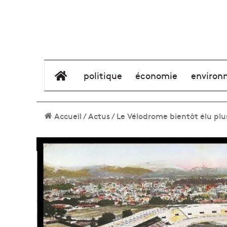
élément de menu
politique
économie
environ
Accueil
/
Actus
/
Le Vélodrome bientôt élu pl