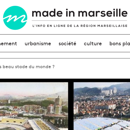
nement
urbanisme
société
culture
bons pl
us beau stade du monde ?