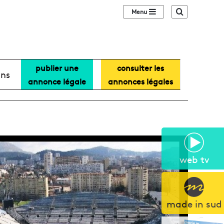
Sidebar (barre lat
Recherche
publier une
consulter les
ans
annonce légale
annonces légales
web tv
made in sud