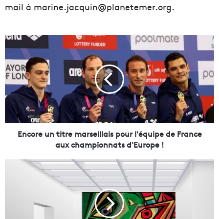
mail à marine.jacquin@planetemer.org.
E
n
c
o
r
e
u
n
t
i
Encore un titre marseillais pour l'équipe de France
t
aux championnats d'Europe !
r
e
D
m
e
a
m
r
a
s
n
e
d