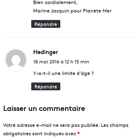
r
Bien cordialement,
e
a
u
Marine Jacquin pour Planète Mer
n
r
c
o
Répondre
e
p
a
é
u
e
x
n
Hedinger
d
c
n
i
h
e
18 mai 2016 à 12 h 15 min
a
d
t
Y-a-t-il une limite d’âge ?
m
e
p
s
Répondre
:
i
m
o
u
n
s
Laisser un commentaire
n
é
a
e
t
s
Votre adresse e-mail ne sera pas publiée.
Les champs
s
e
d
obligatoires sont indiqués avec
*
n
'