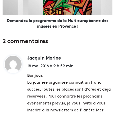
i
e
l
z
l
l
a
e
Demandez le programme de la Nuit européenne des
i
p
musées en Provence !
s
r
p
o
2 commentaires
o
g
u
r
r
a
l
Jacquin Marine
d
m
'
m
i
18 mai 2016 à 9 h 59 min
é
e
t
q
d
Bonjour,
u
e
La journée organisée connait un franc
i
l
:
succès. Toutes les places sont d’ores et déjà
p
a
e
N
réservées. Pour connaître les prochains
d
u
évènements prévus, je vous invite à vous
e
i
inscrire à la newsletters de Planète Mer.
F
t