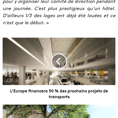
pour y organiser leur comité de direction pendant
une journée. C’est plus prestigieux qu’un hôtel.
D’ailleurs 1/3 des loges ont déjà été louées et ce
n’est que le début
. »
L
’
E
u
r
o
p
e
f
i
L’Europe financera 50 % des prochains projets de
n
transports
a
n
L
c
e
e