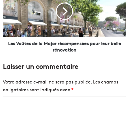
s
r
V
a
o
5
û
0
t
%
e
d
s
e
d
Les Voûtes de la Major récompensées pour leur belle
s
e
rénovation
p
l
r
a
Laisser un commentaire
o
M
c
a
h
j
Votre adresse e-mail ne sera pas publiée.
Les champs
a
o
obligatoires sont indiqués avec
*
i
r
n
r
C
s
é
p
c
o
r
o
m
o
m
m
j
p