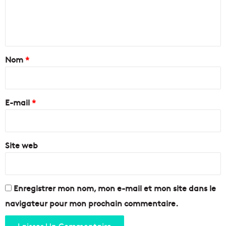
e
e
e
t
n
n
s
s
d
é
t
e
e
a
Nom
*
t
s
r
p
i
a
o
r
n
u
e
s
E-mail
*
r
p
l
*
o
e
r
u
t
Site web
r
s
b
e
l
l
Enregistrer mon nom, mon e-mail et mon site dans le
e
navigateur pour mon prochain commentaire.
r
é