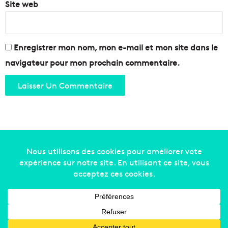
Site web
Enregistrer mon nom, mon e-mail et mon site dans le
navigateur pour mon prochain commentaire.
Copyright © 2014-2022
Made in Marseille
. Tous droits
réservés -
mentions légales
-
nous contacter
-
qui
sommes-nous
-
annonceurs
Facebook
X
Linkedin
YouTube
Instagram
RSS