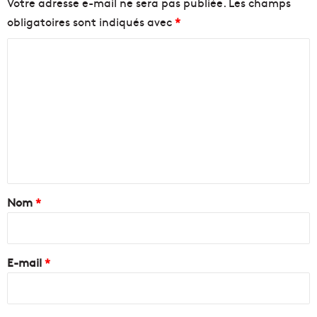
Votre adresse e-mail ne sera pas publiée.
Les champs
obligatoires sont indiqués avec
*
C
o
m
m
e
n
t
a
Nom
*
i
r
e
E-mail
*
*