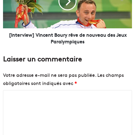
p
e
r
r
o
v
j
i
e
e
t
w
[Interview] Vincent Boury rêve de nouveau des Jeux
s
]
Paralympiques
q
V
u
i
Laisser un commentaire
i
n
v
c
o
e
Votre adresse e-mail ne sera pas publiée.
Les champs
n
n
obligatoires sont indiqués avec
*
t
t
t
B
C
r
o
a
u
o
n
r
m
s
y
m
f
o
r
e
r