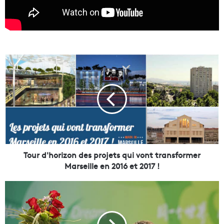
T
o
u
r
d
'
h
o
r
i
Tour d'horizon des projets qui vont transformer
z
Marseille en 2016 et 2017 !
o
n
[
d
I
e
n
s
t