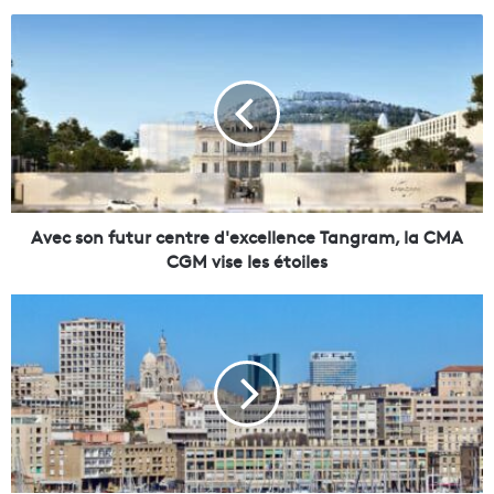
A
v
e
c
s
o
n
f
u
t
Avec son futur centre d'excellence Tangram, la CMA
u
CGM vise les étoiles
r
c
L
e
e
n
t
t
h
r
i
e
n
d
k
'
-
e
t