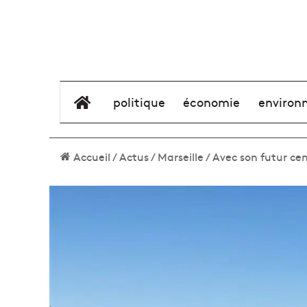
élément de menu
politique
économie
environ
Accueil
/
Actus
/
Marseille
/
Avec son futur cen