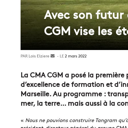
Avec son futur
CGM vise les ét
Loïs Elziere
Envoyer
2 mars 2022
un
courriel
La CMA CGM a posé la première p
d’excellence de formation et d’i
Marseille. Au programme : transpo
mer, la terre… mais aussi à la co
«
Nous ne pouvions construire Tangram qu’à
président-directeur général du groupe CMA