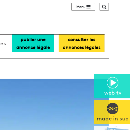
Sidebar (barre lat
Recherche
publier une
consulter les
ans
annonce légale
annonces légales
web tv
made in sud