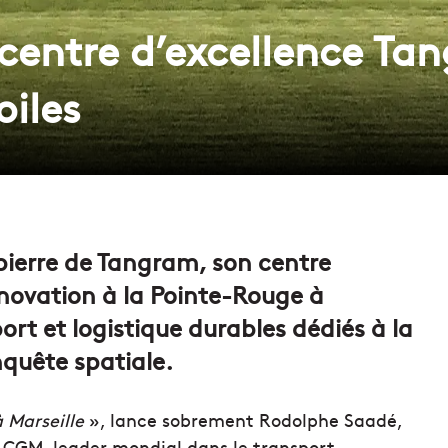
 centre d’excellence Ta
oiles
ierre de Tangram, son centre
nnovation à la Pointe-Rouge à
rt et logistique durables dédiés à la
nquête spatiale.
 Marseille
», lance sobrement Rodolphe Saadé,
 CGM, leader mondial dans le transport