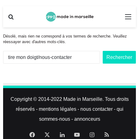
Rechercher
Me
Désolé, mais rien ne correspond à vos termes de recherche. Veuillez
réessayer avec d'autres mots-clés.
R
e
c
h
e
r
c
Copyright © 2014-2022
Made in Marseille
. Tous droits
h
e
réservés -
mentions légales
-
nous contacter
-
qui
r
sommes-nous
-
annonceurs
:
Facebook
X
Linkedin
YouTube
Instagram
RSS