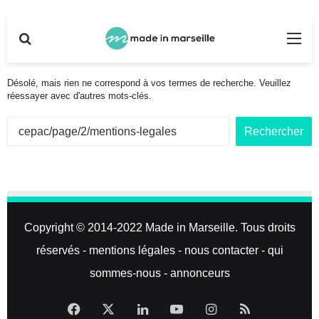
Rechercher
Me
Désolé, mais rien ne correspond à vos termes de recherche. Veuillez
réessayer avec d'autres mots-clés.
R
e
c
h
e
r
c
Copyright © 2014-2022
Made in Marseille
. Tous droits
h
e
réservés -
mentions légales
-
nous contacter
-
qui
r
sommes-nous
-
annonceurs
:
Facebook
X
Linkedin
YouTube
Instagram
RSS