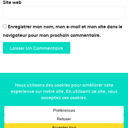
Site web
Enregistrer mon nom, mon e-mail et mon site dans le
navigateur pour mon prochain commentaire.
Copyright © 2014-2022
Made in Marseille
. Tous droits
réservés -
mentions légales
-
nous contacter
-
qui
sommes-nous
-
annonceurs
Facebook
X
Linkedin
YouTube
Instagram
RSS