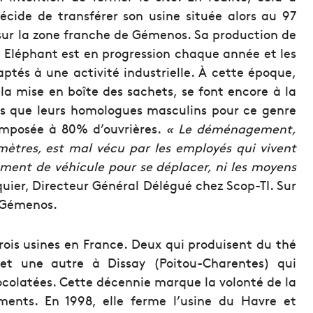
cide de transférer son usine située alors au 97
sur la zone franche de Gémenos. Sa production de
t Eléphant est en progression chaque année et les
daptés à une activité industrielle. À cette époque,
a mise en boîte des sachets, se font encore à la
es que leurs homologues masculins pour ce genre
composée à 80% d’ouvrières.
« Le déménagement,
mètres, est mal vécu par les employés qui vivent
ément de véhicule pour se déplacer, ni les moyens
quier, Directeur Général Délégué chez Scop-TI. Sur
r Gémenos.
rois usines en France. Deux qui produisent du thé
et une autre à Dissay (Poitou-Charentes) qui
ocolatées. Cette décennie marque la volonté de la
ements. En 1998, elle ferme l’usine du Havre et