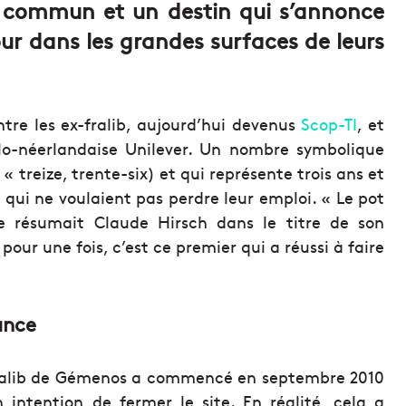
u commun et un destin qui s’annonce
our dans les grandes surfaces de leurs
re les ex-fralib, aujourd’hui devenus
Scop-TI
, et
glo-néerlandaise Unilever. Un nombre symbolique
reize, trente-six) et qui représente trois ans et
 qui ne voulaient pas perdre leur emploi. « Le pot
 résumait Claude Hirsch dans le titre de son
our une fois, c’est ce premier qui a réussi à faire
ance
x-Fralib de Gémenos a commencé en septembre 2010
 intention de fermer le site. En réalité, cela a