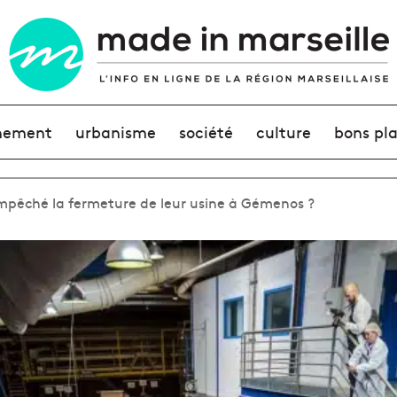
nement
urbanisme
société
culture
bons pl
mpêché la fermeture de leur usine à Gémenos ?