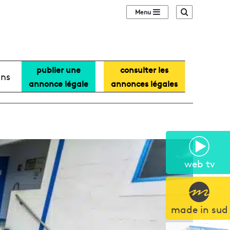
Sidebar (barre lat
Recherche
publier une
consulter les
ans
annonce légale
annonces légales
web tv
made in sud