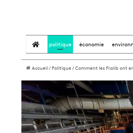
élément de menu
politique
économie
environ
Accueil
/
Politique
/
Comment les Fralib ont e