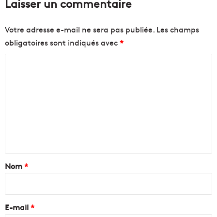
Laisser un commentaire
Votre adresse e-mail ne sera pas publiée.
Les champs
obligatoires sont indiqués avec
*
C
o
m
m
e
n
t
a
Nom
*
i
r
e
E-mail
*