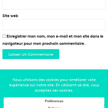
*
Site web
Enregistrer mon nom, mon e-mail et mon site dans le
navigateur pour mon prochain commentaire.
Copyright © 2014-2022
Made in Marseille
. Tous droits
réservés -
mentions légales
-
nous contacter
-
qui
sommes-nous
-
annonceurs