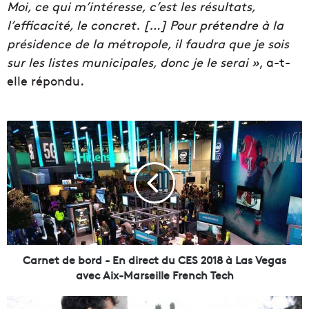
Moi, ce qui m’intéresse, c’est les résultats,
l’efficacité, le concret. […] Pour prétendre à la
présidence de la métropole, il faudra que je sois
sur les listes municipales, donc je le serai »
, a-t-
elle répondu.
C
a
r
n
e
t
d
e
b
o
Carnet de bord - En direct du CES 2018 à Las Vegas
r
avec Aix-Marseille French Tech
d
-
Q