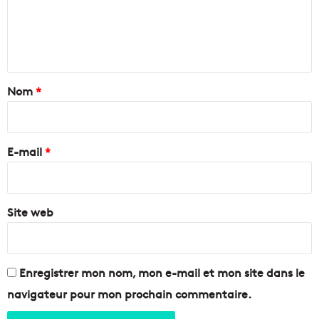
m
V
d
e
e
e
g
N
n
a
o
s
ë
t
a
l
a
Nom
*
v
u
e
i
n
c
e
r
A
f
e
E-mail
*
i
o
x
i
*
-
s
M
r
a
Site web
e
r
c
s
y
e
c
i
Enregistrer mon nom, mon e-mail et mon site dans le
l
l
é
navigateur pour mon prochain commentaire.
l
s
e