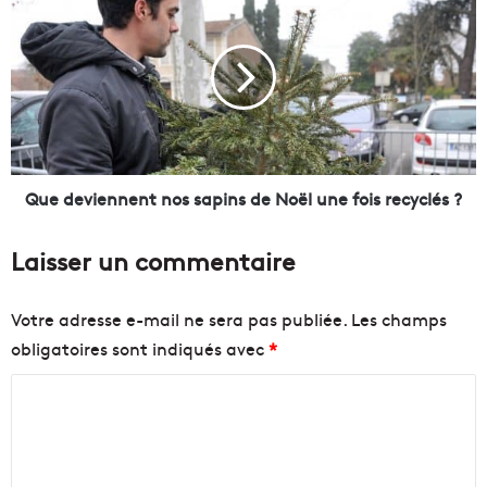
E
u
n
e
d
d
i
e
r
v
e
i
c
e
t
n
d
n
Que deviennent nos sapins de Noël une fois recyclés ?
u
e
C
n
Laisser un commentaire
E
t
S
n
2
o
Votre adresse e-mail ne sera pas publiée.
Les champs
0
s
obligatoires sont indiqués avec
*
1
s
8
a
C
à
p
L
o
i
a
n
m
s
s