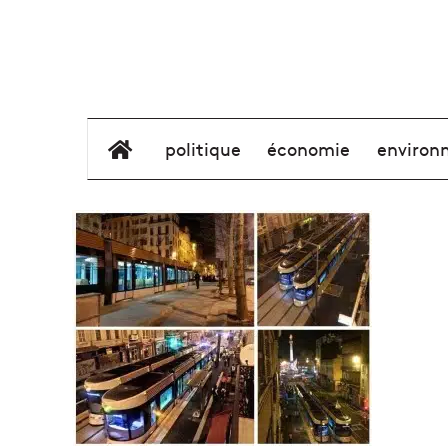
élément de menu
politique
économie
environ