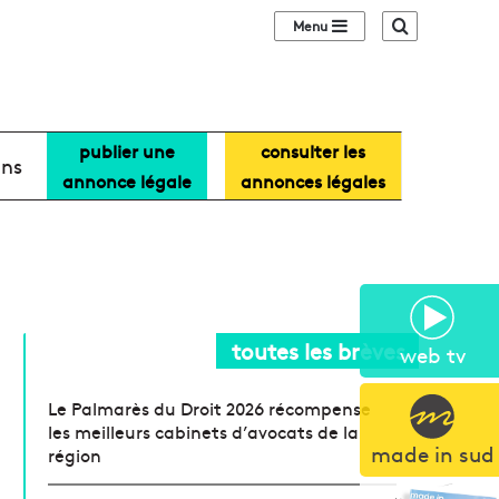
Sidebar (barre lat
Recherche
publier une
consulter les
ans
annonce légale
annonces légales
toutes les brèves
web tv
Le Palmarès du Droit 2026 récompense
les meilleurs cabinets d’avocats de la
made in sud
région