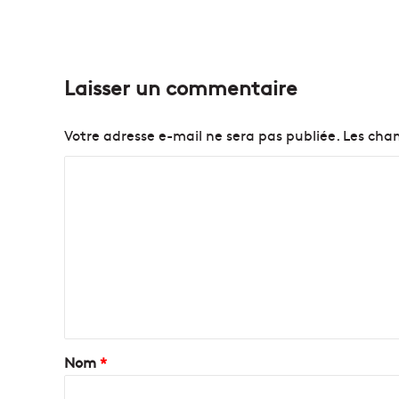
Laisser un commentaire
Votre adresse e-mail ne sera pas publiée.
Les cham
C
o
m
m
e
n
t
a
Nom
*
i