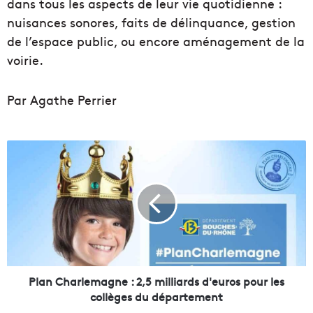
dans tous les aspects de leur vie quotidienne :
nuisances sonores, faits de délinquance, gestion
de l’espace public, ou encore aménagement de la
voirie.
Par Agathe Perrier
P
l
a
n
C
h
a
r
l
e
Plan Charlemagne : 2,5 milliards d'euros pour les
m
collèges du département
a