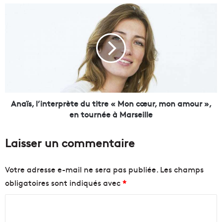
g
A
n
n
e
a
:
ï
2
s
,
,
5
l
m
’
i
i
l
n
Anaïs, l’interprète du titre « Mon cœur, mon amour »,
l
t
en tournée à Marseille
i
e
a
r
Laisser un commentaire
r
p
d
r
s
è
Votre adresse e-mail ne sera pas publiée.
Les champs
d
t
obligatoires sont indiqués avec
*
'
e
e
d
C
u
u
r
t
o