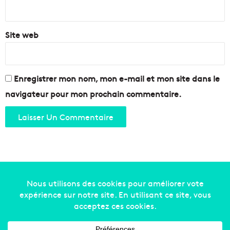
*
Site web
Enregistrer mon nom, mon e-mail et mon site dans le
navigateur pour mon prochain commentaire.
Copyright © 2014-2022
Made in Marseille
. Tous droits
réservés -
mentions légales
-
nous contacter
-
qui
sommes-nous
-
annonceurs