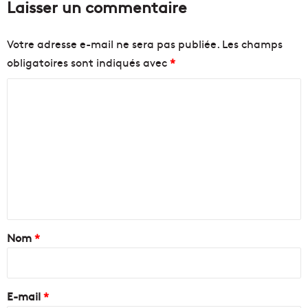
Laisser un commentaire
Votre adresse e-mail ne sera pas publiée.
Les champs
obligatoires sont indiqués avec
*
C
o
m
m
e
n
t
a
Nom
*
i
r
e
E-mail
*