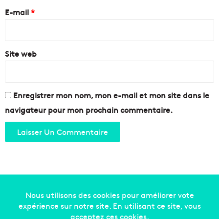
s
m
e
a
E-mail
*
e
m
n
*
a
t
i
s
s
Site web
p
o
o
n
u
r
r
Enregistrer mon nom, mon e-mail et mon site dans le
e
navigateur pour mon prochain commentaire.
d
é
c
o
u
v
r
i
r
Copyright © 2014-2022
Made in Marseille
. Tous droits
l
e
réservés -
mentions légales
-
nous contacter
-
qui