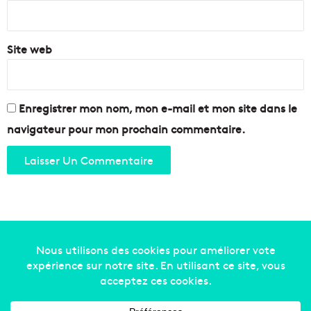
*
Site web
Enregistrer mon nom, mon e-mail et mon site dans le
navigateur pour mon prochain commentaire.
Copyright © 2014-2022
Made in Marseille
. Tous droits
réservés -
mentions légales
-
nous contacter
-
qui
sommes-nous
-
annonceurs