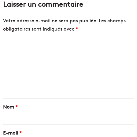
Laisser un commentaire
Votre adresse e-mail ne sera pas publiée.
Les champs
obligatoires sont indiqués avec
*
C
o
m
m
e
n
t
a
Nom
*
i
r
e
E-mail
*