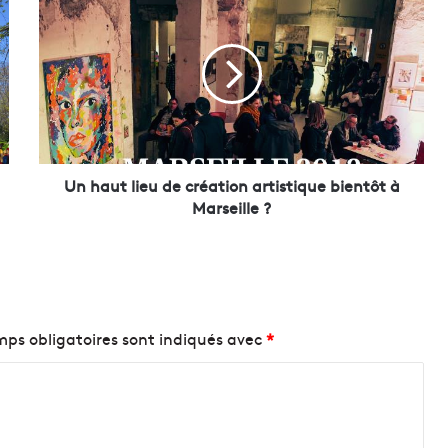
n
h
a
u
t
l
i
e
u
Un haut lieu de création artistique bientôt à
d
Marseille ?
e
c
r
é
a
t
ps obligatoires sont indiqués avec
*
i
o
n
a
r