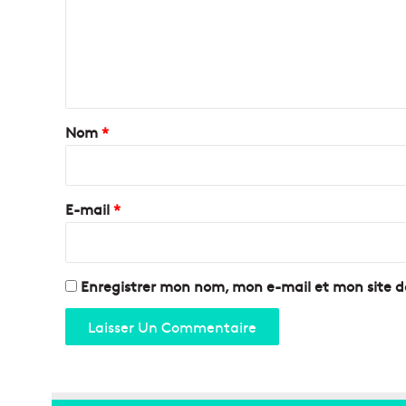
C
m
a
e
r
n
n
a
t
v
a
a
Nom
*
l
i
d
e
r
M
e
E-mail
*
a
*
r
s
e
Enregistrer mon nom, mon e-mail et mon site 
i
l
l
e
!