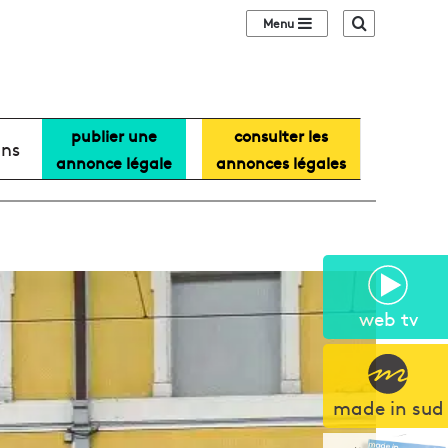
Sidebar (barre lat
Recherche
publier une
consulter les
ans
annonce légale
annonces légales
web tv
made in sud