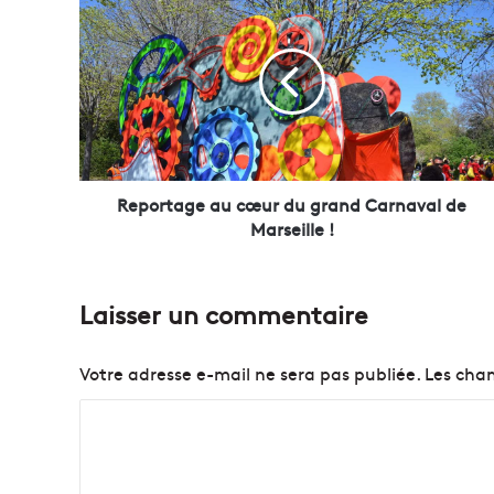
e
p
o
r
t
a
g
e
a
Reportage au cœur du grand Carnaval de
u
Marseille !
c
œ
u
Laisser un commentaire
r
d
u
Votre adresse e-mail ne sera pas publiée.
Les cham
g
r
C
a
o
n
d
m