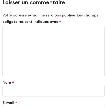
Laisser un commentaire
Votre adresse e-mail ne sera pas publiée.
Les champs
obligatoires sont indiqués avec
*
C
o
m
m
e
n
t
a
Nom
*
i
r
e
E-mail
*