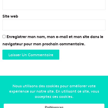
*
Site web
Enregistrer mon nom, mon e-mail et mon site dans le
navigateur pour mon prochain commentaire.
Copyright © 2014-2022
Made in Marseille
. Tous droits
réservés -
mentions légales
-
nous contacter
-
qui
sommes-nous
-
annonceurs