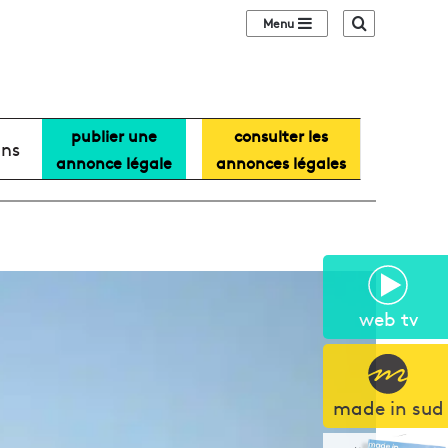
Sidebar (barre lat
Recherche
publier une
consulter les
ans
annonce légale
annonces légales
web tv
made in sud