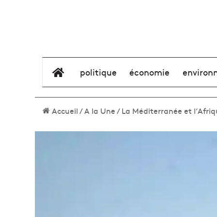
élément de menu
politique
économie
environ
Accueil
/
A la Une
/
La Méditerranée et l’Afriq