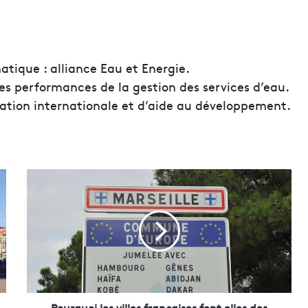
tique : alliance Eau et Energie.
es performances de la gestion des services d’eau.
ration internationale et d’aide au développement.
P
o
u
r
q
u
o
i
l
e
Pourquoi les villes françaises font elles des