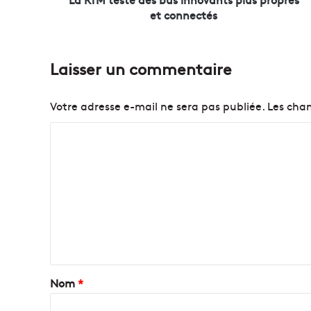
d
et connectés
e
s
b
Laisser un commentaire
u
s
i
Votre adresse e-mail ne sera pas publiée.
Les cham
n
n
C
o
o
v
a
m
n
m
t
e
s
p
n
l
t
u
s
a
Nom
*
p
i
r