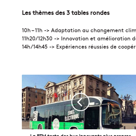
Les thèmes des 3 tables rondes
10h – 11h -> Adaptation au changement clima
11h20/12h30 -> Innovation et amélioration d
14h/14h45 -> Expériences réussies de coopé
L
a
R
T
M
t
e
s
t
e
La RTM teste des bus innovants plus propres