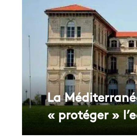
La Méditerranée
« protéger » l’