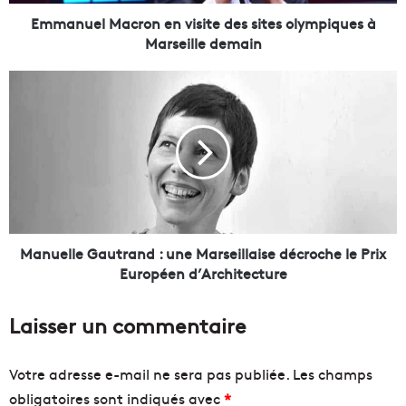
M
a
Emmanuel Macron en visite des sites olympiques à
c
Marseille demain
r
o
M
n
a
e
n
n
u
v
e
i
l
s
l
i
e
t
G
e
a
Manuelle Gautrand : une Marseillaise décroche le Prix
d
u
Européen d’Architecture
e
t
s
r
Laisser un commentaire
s
a
i
n
t
d
Votre adresse e-mail ne sera pas publiée.
Les champs
e
obligatoires sont indiqués avec
*
s
: