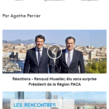
Par Agathe Perrier
R
é
a
c
t
i
o
n
s
-
Réactions - Renaud Muselier, élu sans surprise
R
Président de la Région PACA
e
n
S
a
m
u
a
d