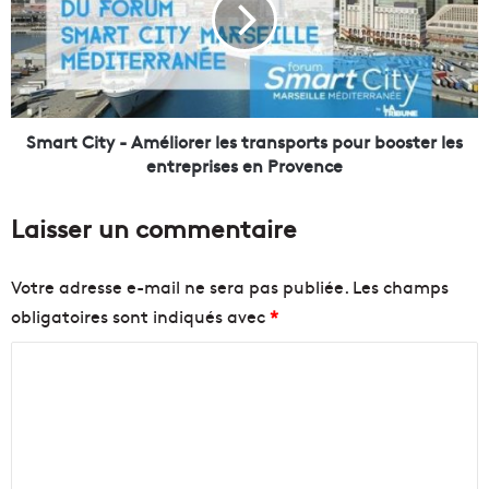
r
M
t
u
C
s
i
e
t
l
y
i
Smart City - Améliorer les transports pour booster les
e
-
entreprises en Provence
r
A
,
m
Laisser un commentaire
é
é
l
l
u
i
Votre adresse e-mail ne sera pas publiée.
Les champs
s
o
obligatoires sont indiqués avec
*
a
r
n
e
C
s
r
s
l
o
u
e
m
r
s
m
p
t
r
r