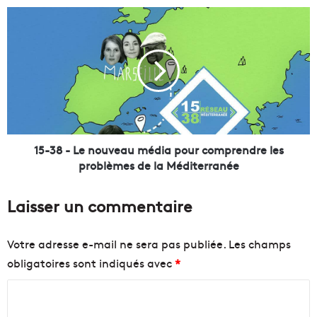
m
1
m
5
a
-
n
3
u
8
e
-
l
L
M
e
a
n
c
o
15-38 - Le nouveau média pour comprendre les
r
u
problèmes de la Méditerranée
o
v
n
e
Laisser un commentaire
l
a
a
u
r
m
Votre adresse e-mail ne sera pas publiée.
Les champs
g
é
obligatoires sont indiqués avec
*
e
d
m
i
C
e
a
n
p
o