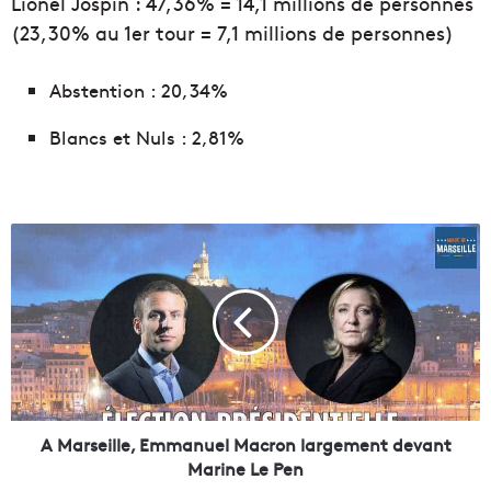
Lionel Jospin : 47,36% = 14,1 millions de personnes
(23,30% au 1er tour = 7,1 millions de personnes)
Abstention : 20,34%
Blancs et Nuls : 2,81%
A
M
a
r
s
e
i
l
l
e
A Marseille, Emmanuel Macron largement devant
,
Marine Le Pen
E