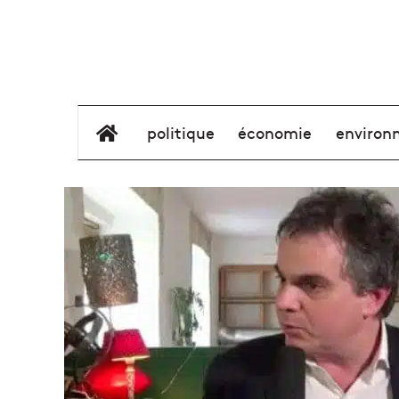
élément de menu
politique
économie
environ