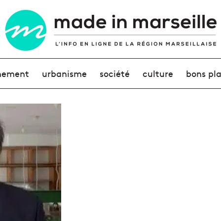
nement
urbanisme
société
culture
bons pl