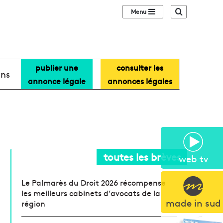
Sidebar (barre lat
Recherche
publier une
consulter les
ans
annonce légale
annonces légales
toutes les brèves
web tv
Le Palmarès du Droit 2026 récompense
les meilleurs cabinets d’avocats de la
made in sud
région