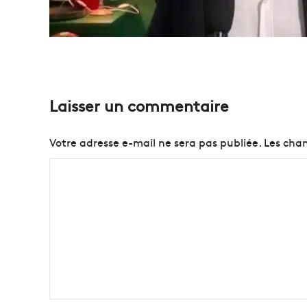
Laisser un commentaire
Votre adresse e-mail ne sera pas publiée.
Les cham
C
o
m
m
e
n
t