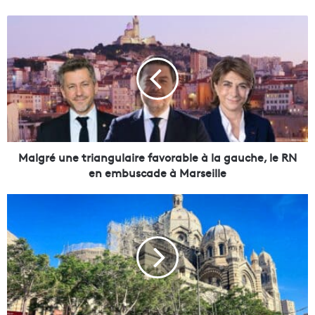
M
a
l
g
r
é
u
n
e
t
Malgré une triangulaire favorable à la gauche, le RN
r
en embuscade à Marseille
i
a
B
n
a
g
n
u
q
l
u
a
e
i
t
r
g