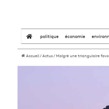
élément de menu
politique
économie
environ
Accueil
/
Actus
/
Malgré une triangulaire favo