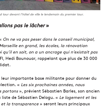
tour devant l’hôtel de ville le lendemain du premier tour.
llons pas le lâcher
»
 «
On ne va pas peser dans le conseil municipal,
arseille en grand, les écoles, la rénovation
 qu’il en soit, on a un ancrage qui n’existait pas
FI, Hedi Bounouar, rappelant que plus de 30 000
didat.
r leur importante base militante pour donner du
élection. «
Les six prochaines années, nous
us portons
», prévient Sébastien Barles, son ancien
la liste de Sébastien Delogu. «
Le logement et les
e et la transparence
» seront leurs principaux