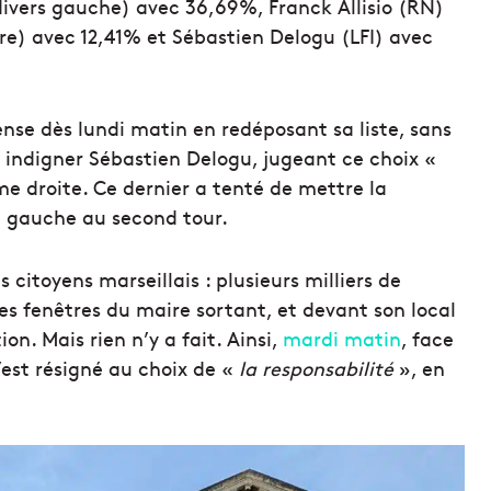
divers gauche) avec 36,69%, Franck Allisio (RN)
re) avec 12,41% et Sébastien Delogu (LFI) avec
.
nse dès lundi matin en redéposant sa liste, sans
i indigner Sébastien Delogu, jugeant ce choix «
e droite. Ce dernier a tenté de mettre la
a gauche au second tour.
citoyens marseillais : plusieurs milliers de
es fenêtres du maire sortant, et devant son local
on. Mais rien n’y a fait. Ainsi,
mardi matin
, face
’est résigné au choix de «
la responsabilité
», en