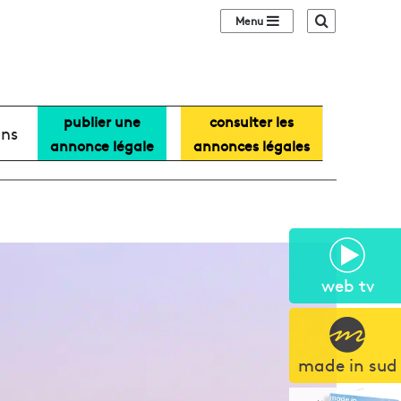
Sidebar (barre lat
Recherche
publier une
consulter les
ans
annonce légale
annonces légales
web tv
made in sud