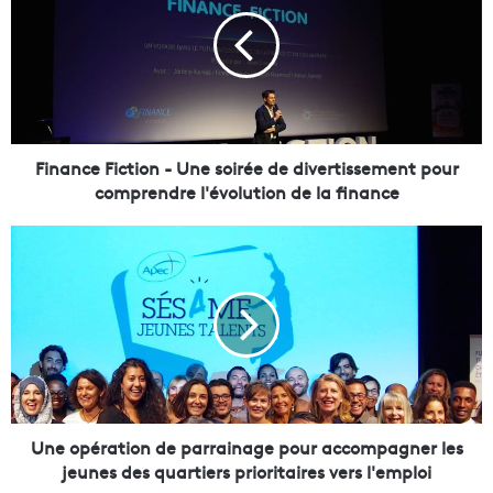
n
a
n
c
e
F
i
c
Finance Fiction - Une soirée de divertissement pour
t
comprendre l'évolution de la finance
i
o
U
n
n
-
e
U
o
n
p
e
é
s
r
o
a
i
t
r
i
Une opération de parrainage pour accompagner les
é
o
jeunes des quartiers prioritaires vers l'emploi
e
n