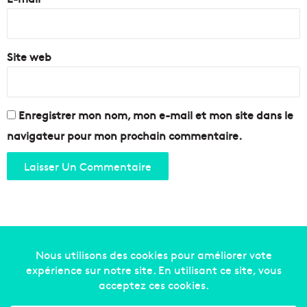
*
Site web
Enregistrer mon nom, mon e-mail et mon site dans le
navigateur pour mon prochain commentaire.
Copyright © 2014-2022
Made in Marseille
. Tous droits
réservés -
mentions légales
-
nous contacter
-
qui