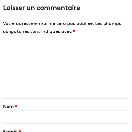
Laisser un commentaire
Votre adresse e-mail ne sera pas publiée.
Les champs
obligatoires sont indiqués avec
*
C
o
m
m
e
n
t
a
Nom
*
i
r
e
E-mail
*