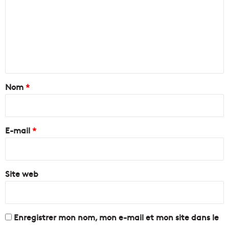
m
m
e
n
t
a
Nom
*
i
r
e
E-mail
*
*
Site web
Enregistrer mon nom, mon e-mail et mon site dans le