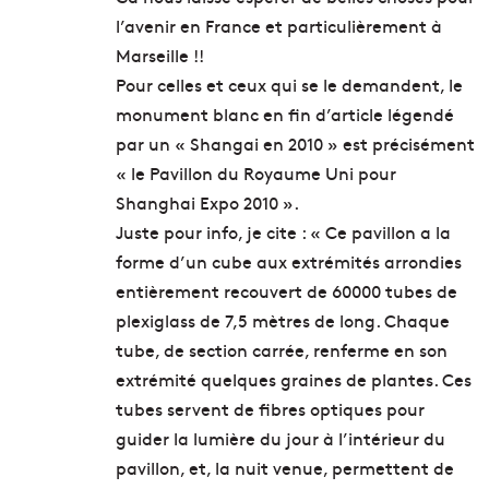
r
s
l’avenir en France et particulièrement à
e
p
Marseille !!
-
o
v
r
Pour celles et ceux qui se le demandent, le
i
t
monument blanc en fin d’article légendé
l
s
par un « Shangai en 2010 » est précisément
l
d
« le Pavillon du Royaume Uni pour
e
e
?
l
Shanghai Expo 2010 ».
a
Juste pour info, je cite : « Ce pavillon a la
m
forme d’un cube aux extrémités arrondies
é
t
entièrement recouvert de 60000 tubes de
r
plexiglass de 7,5 mètres de long. Chaque
o
tube, de section carrée, renferme en son
p
extrémité quelques graines de plantes. Ces
o
l
tubes servent de fibres optiques pour
e
guider la lumière du jour à l’intérieur du
pavillon, et, la nuit venue, permettent de