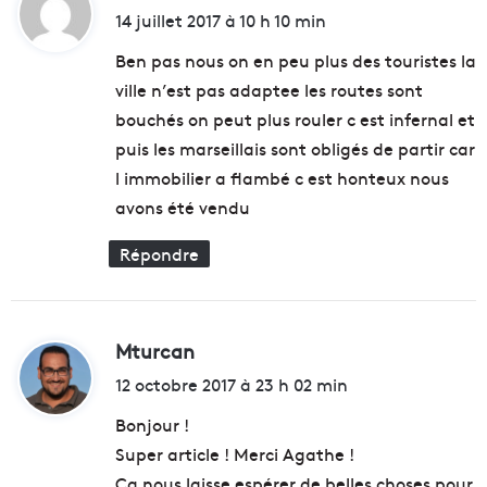
i
14 juillet 2017 à 10 h 10 min
r
a
e
t
t
Ben pas nous on en peu plus des touristes la
c
p
a
ville n’est pas adaptee les routes sont
o
:
l
u
bouchés on peut plus rouler c est infernal et
é
r
puis les marseillais sont obligés de partir car
e
f
l immobilier a flambé c est honteux nous
a
i
u
n
avons été vendu
p
a
r
n
Répondre
o
c
f
e
i
r
t
l
Mturcan
d
d
e
i
12 octobre 2017 à 23 h 02 min
u
s
c
t
t
Bonjour !
e
r
Super article ! Merci Agathe !
n
a
:
t
n
Ca nous laisse espérer de belles choses pour