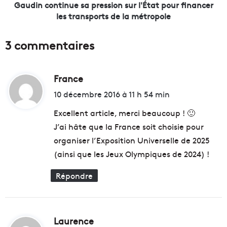
o
t
Gaudin continue sa pression sur l'État pour financer
r
i
les transports de la métropole
t
n
c
u
3 commentaires
ô
e
t
s
é
a
F
France
d
p
o
r
i
10 décembre 2016 à 11 h 54 min
r
e
t
t
s
Excellent article, merci beaucoup ! 🙂
S
s
J’ai hâte que la France soit choisie pour
a
i
:
organiser l’Exposition Universelle de 2025
i
o
n
n
(ainsi que les Jeux Olympiques de 2024) !
t
s
-
u
Répondre
J
r
e
l
a
'
n
É
Laurence
d
t