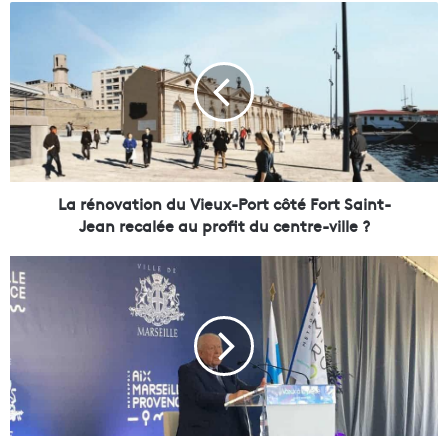
L
a
r
é
n
o
v
a
t
i
La rénovation du Vieux-Port côté Fort Saint-
o
Jean recalée au profit du centre-ville ?
n
d
G
u
a
V
u
i
d
e
i
u
n
x
c
-
o
P
n