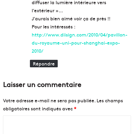
diffuser la lumière intérieure vers
l’extérieur »…
J’aurais bien aimé voir ça de près !!
Pour les intéressés :
http://www.diisign.com/2010/04/pavillon-
du-royaume-uni-pour-shanghai-expo-
2010/
Répondre
Laisser un commentaire
Votre adresse e-mail ne sera pas publiée.
Les champs
obligatoires sont indiqués avec
*
C
o