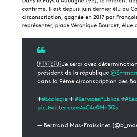
Dans le Pays d’Aubagne (9e), le référent d
confirmé. Il est depuis juin dernier élu au 
circonscription, gagnée en 2017 par François
représenter, place Véronique Bourcet, élue d
🇫🇷🇪🇺 Je serai avec déterminatio
président de la république
@Emmanu
dans la 9ème circonscription des B
➕
#Ecologie
➕
#ServicesPublics
➕
#Séc
pic.twitter.com/aC4e0Mn3Qs
— Bertrand Mas-Fraissinet (@b_mas