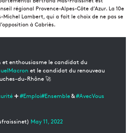
épartemental Bertrand Mas-Fraissinet est
Conseil régional Provence-Alpes-Côte d’Azur. La 10e
-Michel Lambert, qui a fait le choix de ne pas se
’opposition à Cabriès.
n et enthousiasme le candidat du
elMacron
et le candidat du renouveau
ouches-du-Rhône 🚀
urité
➕
#Emploi
#Ensemble
&
#AvecVous
fraissinet)
May 11, 2022