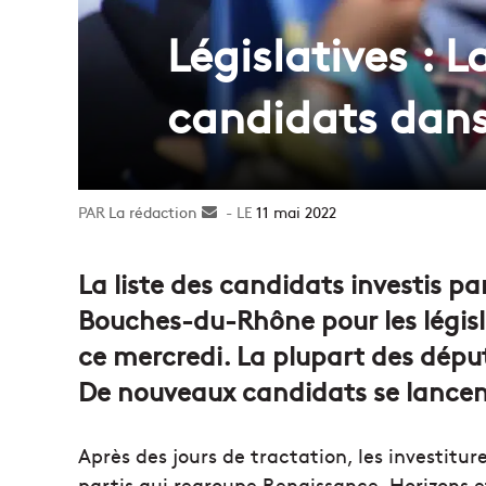
Législatives : L
candidats dan
La rédaction
Envoyer
11 mai 2022
un
courriel
La liste des candidats investis pa
Bouches-du-Rhône pour les législat
ce mercredi. La plupart des dép
De nouveaux candidats se lancen
Après des jours de tractation, les investit
partis qui regroupe Renaissance, Horizons et