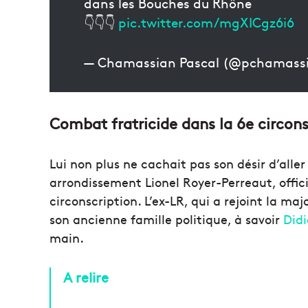
dans les Bouches du Rhône
👇👇👇
pic.twitter.com/mgXICgz6i6
— Chamassian Pascal (@pchamass
Combat fratricide dans la 6e circons
Lui non plus ne cachait pas son désir d’alle
arrondissement Lionel Royer-Perreaut, offici
circonscription. L’ex-LR, qui a rejoint la ma
son ancienne famille politique, à savoir
Didi
main.
A relire