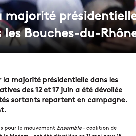
a majorité présidentiell
s les Bouches-du-Rhôn
r la majorité présidentielle dans les
ives des 12 et 17 juin a été dévoilée
utés sortants repartent en campagne.
t.
ures pour le mouvement
Ensemble
– coalition de
 le Modem – ont été dévoilées ce 11 mai pour 15