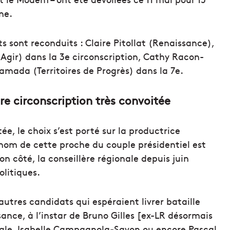
ne.
s sont reconduits : Claire Pitollat (Renaissance),
(Agir) dans la 3e circonscription, Cathy Racon-
mada (Territoires de Progrès) dans la 7e.
e circonscription très convoitée
ée, le choix s’est porté sur la productrice
nom de cette proche du couple présidentiel est
on côté, la conseillère régionale depuis juin
olitiques.
utres candidats qui espéraient livrer bataille
ance, à l’instar de Bruno Gilles [ex-LR désormais
onale, Isabelle Campagnola-Savon ou encore Pascal