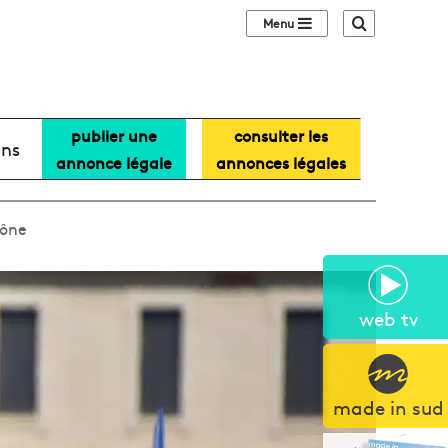
Sidebar (barre lat
Recherche
publier une
consulter les
ans
annonce légale
annonces légales
hône
web tv
made in sud