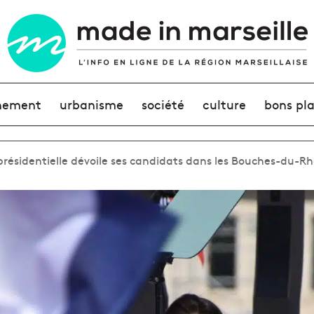
nement
urbanisme
société
culture
bons pl
é présidentielle dévoile ses candidats dans les Bouches-du-R