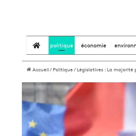
élément de menu
politique
économie
environ
Accueil
/
Politique
/
Législatives : La majorit