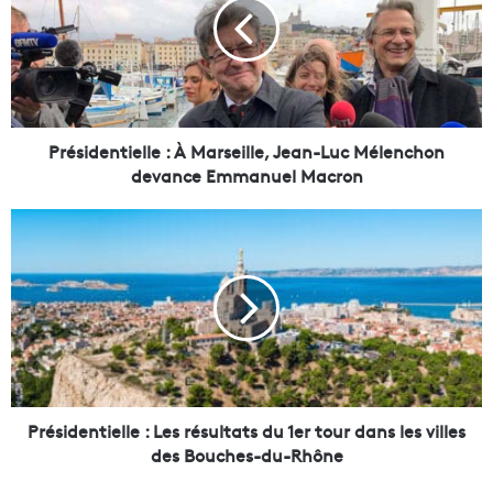
s
i
d
e
n
t
i
Présidentielle : À Marseille, Jean-Luc Mélenchon
e
devance Emmanuel Macron
l
l
P
e
r
:
é
À
s
M
i
a
d
r
e
s
n
e
t
i
i
Présidentielle : Les résultats du 1er tour dans les villes
l
e
des Bouches-du-Rhône
l
l