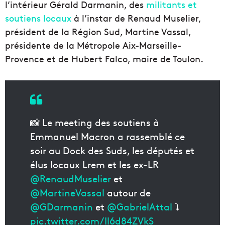
l’intérieur Gérald Darmanin, des
militants et
soutiens locaux
à l’instar de Renaud Muselier,
président de la Région Sud, Martine Vassal,
présidente de la Métropole Aix-Marseille-
Provence et de Hubert Falco, maire de Toulon.
📸 Le meeting des soutiens à
Emmanuel Macron a rassemblé ce
soir au Dock des Suds, les députés et
élus locaux Lrem et les ex-LR
@RenaudMuselier
et
@MartineVassal
autour de
@GDarmanin
et
@GabrielAttal
⤵️
pic.twitter.com/Il6d84ZVkS