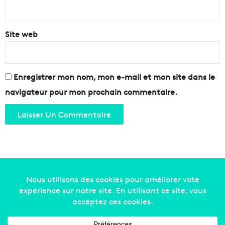
*
Site web
Enregistrer mon nom, mon e-mail et mon site dans le
navigateur pour mon prochain commentaire.
Copyright © 2014-2022
Made in Marseille
. Tous droits
réservés -
mentions légales
-
nous contacter
-
qui
sommes-nous
-
annonceurs