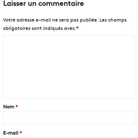
Laisser un commentaire
Votre adresse e-mail ne sera pas publiée.
Les champs
obligatoires sont indiqués avec
*
C
o
m
m
e
n
t
a
Nom
*
i
r
e
E-mail
*