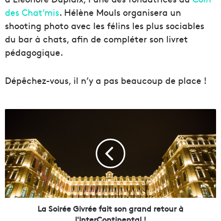
des Chat’mis
. Hélène Mouls organisera un
shooting photo avec les félins les plus sociables
du bar à chats, afin de compléter son livret
pédagogique.
Dépêchez-vous, il n’y a pas beaucoup de place !
L
a
S
o
i
r
é
e
G
i
La Soirée Givrée fait son grand retour à
v
l'InterContinental !