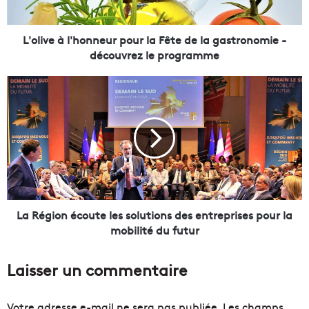
à
l
'
L'olive à l'honneur pour la Fête de la gastronomie -
h
découvrez le programme
o
n
L
n
a
e
R
u
é
r
g
p
i
o
o
u
n
r
é
l
c
La Région écoute les solutions des entreprises pour la
a
o
mobilité du futur
F
u
ê
t
Laisser un commentaire
t
e
e
l
d
e
Votre adresse e-mail ne sera pas publiée.
Les champs