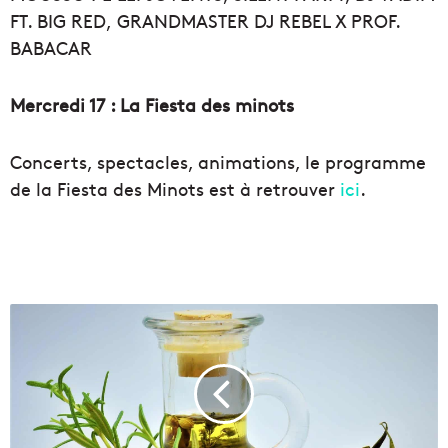
FT. BIG RED, GRANDMASTER DJ REBEL X PROF.
BABACAR
Mercredi 17 : La Fiesta des minots
Concerts, spectacles, animations, le programme
de la Fiesta des Minots est à retrouver
ici
.
L
'
o
l
i
v
e